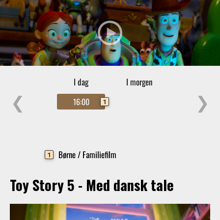
I dag
I morgen
❮
❯
16:00
1
Børne / Familiefilm
1
Toy Story 5 - Med dansk tale